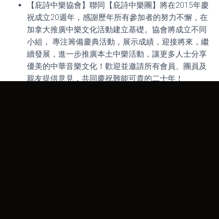
【庇詩中樂協會】聯同【庇詩中樂團】將在2015年慶
祝成立20週年，感謝歷年所有參加者的努力不懈，在
加拿大推廣中樂文化活動建立基礎。協會將成立不同
小組， 專注籌備慶典活動，展示成績，迎接將來，繼
續發展，進一步推廣本土中樂活動，讓更多人士分享
優美的中華音樂文化！歡迎並邀請所有會員、團員及
親友提供意見，共同慶祝難能可貴的二十年！
2014 BCCMA circular
Categories:
ARCHIVE
CIRCULAR