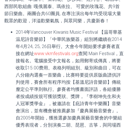
西部民歌組曲: 嘎俄麗泰、瑪依拉、 可愛的玫瑰花、共9首
節日樂曲。兩團合共60團員, 在專注演出每年均受現場大量
觀眾的歡迎，洋溢歡樂氣氛，與眾同樂，共慶新春！
2014年Vancouver Kiwanis Music Festival 【温哥華基
温尼詩音樂節】「中華民族樂器」組別將繼續在2014
年4月24, 25, 26日舉行。大會今年開始要求參賽者直
接在網址
www.vkmfestivals.org
查閱 Main Festival，直
接報名。電腦接受中文報名，如用郵寄或傳真，將要
收取$15.00费用。表格列明組別、級別和曲目，可在
八分鐘內選奏一首樂曲，比賽時要提供原版曲譜供評
判使用，賽會所有程序均按【基溫尼詩音樂節】傳統
釐定公平準則執行。參賽者均獲書面評語，各組優勝
者按成績按規可獲頒獎狀、獎牌，『李樹坤先生和夫
人冠軍獎學金』，被邀請在【庇詩青年中樂團】音樂
會演出，並有機會被推薦參加『慶典展藝音樂會』。
自2005年開始，獲推選參加慶典展藝音樂會的中樂組
優秀表現者，分別演奏二胡、琵琶、古箏，與同場西