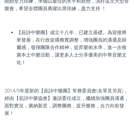
開始全力排練，準備以最佳的水平和狀態，演好這次大型音
樂會，希望全體團員勇躍出席排練，盡力支持 ！
【庇詩中樂團】成立十八年，已建立基礎。為迎接將
來發展，在行政架搆務實調整，增強團員的溝通及歸
屬感，發揮團隊合作精神，提昇樂術水準，進一步推
廣本土中樂活動，讓更多人士分享優美的中華音樂文
化！
2014/5年度新的【庇詩中樂團】常務委員會(名單見另頁)，
經由【庇詩中樂協會】邀請委任成立，繼續加強團員溝通，
面對實況，廣納新意，調整團務，提升樂務，合力向前發
展！