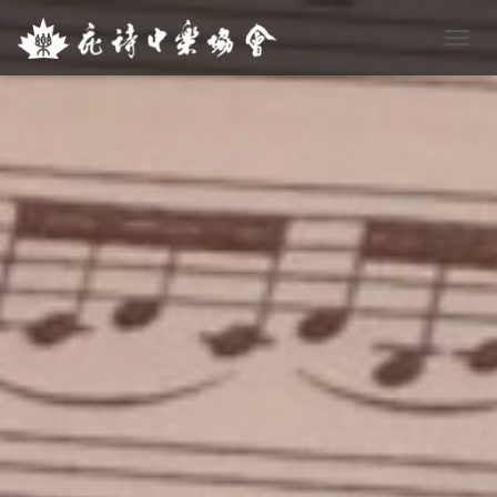
T
O
G
G
L
E
N
A
V
I
G
A
T
I
O
N