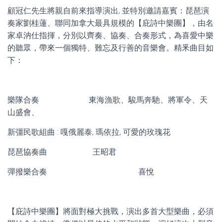
顧冠仁先生將親自前來指導演出, 並特別邀請嘉賓：琵琶演
奏家劉桂蓮、聯同加拿大最具規模的【庇詩中樂團】，由名
家卓汭仕指揮，分別以齊奏、協奏、合奏形式，為喜愛中樂
的聽眾，帶來一個獨特、難忘及行善的音樂會。精釆曲目如
下：
樂隊合奏 東海漁歌、駿馬奔馳、將軍令、天
山盛會、
新彊民歌組曲 : 嘎俄麗泰, 瑪依拉, 可愛的玫瑰花
琵琶協奏曲 王昭君
彈撥樂合奏 喜悅
【庇詩中樂團】將面對極大挑戰，演出多首大型樂曲，必須