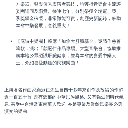
方樂器、聲樂優秀表演者競技，均獲得音樂會主流評
委團認同及讚賞。接連七年，分別榮獲全場冠、亞、
季獎學金殊榮，非常難能可貴，創歷史新記錄，鼓勵
本省中樂發展，意義重大！
【庇詩中樂團】將應「加拿大肝臟基金」邀請作慈善
籌款，演出「顧冠仁作品專場」大型音樂會，協助推
廣本地公眾認識肝臟健康，並為本省的喜愛中樂人
士，介紹喜愛動聽的民族樂曲！
上海著名作曲家顧冠仁先生自四十多年來創作及改編的作超
過一百五十首, 既有濃郁的中華民族風格, 又有强烈們時代氣
息, 甚受中台港及東南華人歡迎, 亦是專業及業餘民樂團必選
演奏的樂曲.