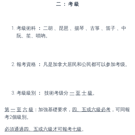
二
：
考
級
考級術科
：
二胡 、琵琶 、揚琴 、古箏 、笛子 、中
阮、笙、嗩吶。
報考資格
：
凡是加拿大居民和公民都可以参加考级。
考級級別
：
技術考级分
一
至
十
級
。
第
一
至
六
級
：加強基礎要求，
四、五或六級必考
，可同報
考2個級別。
必須通過四、五或六級才可報考七級
。