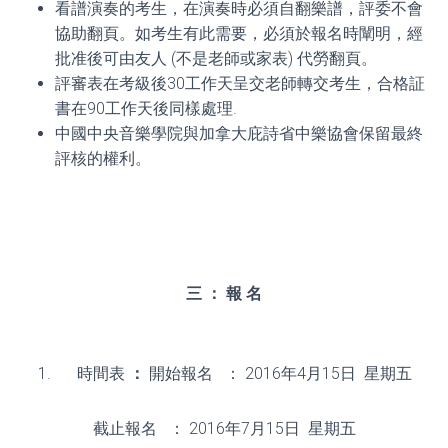
看譜演奏的考生，在演奏時必須自翻樂譜，評委不會
協助翻頁。如考生有此需要，必須於報名時闡明，經
批准後可由友人 (不是老師或家表) 代勞翻頁。
評審表在考級後30工作天呈交老師轉交考生，合格証
書在90工作天後同樣處理.
中國中央音樂學院與加拿大庇詩省中樂協會保留最終
評核的權利。
三
：
報
名
時間表
：
開始報名 ： 2016年4月15日 星期五
截止報名 ： 2016年7月15日 星期五