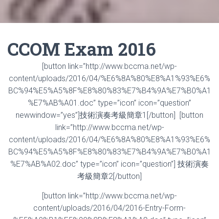
CCOM Exam 2016
[button link=”http://www.bccma.net/wp-
content/uploads/2016/04/%E6%8A%80%E8%A1%93%E6%
BC%94%E5%A5%8F%E8%80%83%E7%B4%9A%E7%B0%A1
%E7%AB%A01.doc” type=”icon” icon=”question”
newwindow=”yes”]技術演奏考級簡章1[/button] [button
link=”http://www.bccma.net/wp-
content/uploads/2016/04/%E6%8A%80%E8%A1%93%E6%
BC%94%E5%A5%8F%E8%80%83%E7%B4%9A%E7%B0%A1
%E7%AB%A02.doc” type=”icon” icon=”question”] 技術演奏
考級簡章2[/button]
[button link=”http://www.bccma.net/wp-
content/uploads/2016/04/2016-Entry-Form-