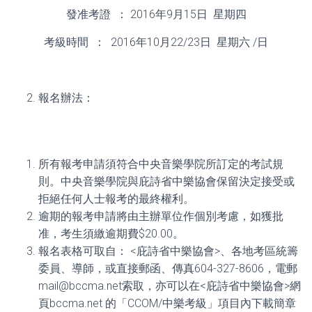
發准考證 ： 2016年9月15日 星期四
考級時間 ： 2016年10月22/23日 星期六 /日
報名辦法：
所有報考申請須符合中央音樂學院所訂定的考試規
則。中央音樂學院與庇詩省中樂協會保留決定接受或
拒絕任何人士報考的最終權利。
逾期的報考申請將由主辦單位作個別考慮，如獲批
准，考生須繳逾期費$20.00。
報名表格可取自： <庇詩省中樂協會>、各地考區統籌
委員、導師，或直接郵函、傳真604-327-8606，電郵
mail@bccma.net索取，亦可以在<庇詩省中樂協會>網
頁bccma.net 的「CCOM/中樂考級」項目內下載簡章