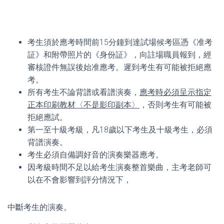
考生須於應考時間前15分鐘到達試場候考區憑《准考
証》和附帶照片的《身份証》，向註場職員報到，經
審核證件無誤後始准應考。遲到考生有可能被拒絕應
考。
所有考生不論背譜或看譜演奏，
應考時必須呈示指定
正本印刷教材〈不是影印副本〉
，否則考生有可能被
拒絕應試。
第一至十級考級，凡18歲以下考生及十級考生，必須
背譜演奏。
考生必須自備調好音的演奏樂器應考。
因考級時間不足以給考生演奏整首樂曲，主考老師可
以在不會影響到評分情況下，
中斷考生的演奏。