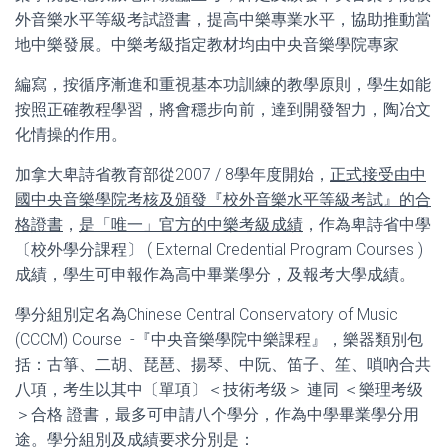
外音樂水平等級考試證書，提高中樂專業水平，協助推動當
地中樂發展。中樂考級指定教材均由中央音樂學院專家
編寫，按循序漸進和重視基本功訓練的教學原則，學生如能
按照正確教程學習，將會穩步向前，達到開發智力，陶冶文
化情操的作用。
加拿大卑詩省教育部從2007 / 8學年度開始，
正式接受由中
國中央音樂學院考核及頒發『校外音樂水平等級考試』的合
格證書
，
是「唯一」官方的中樂考級成績
，作為卑詩省中學
〔校外學分課程〕 ( External Credential Program Courses )
成績，學生可申報作為高中畢業學分，及報考大學成績。
學分組別定名為Chinese Central Conservatory of Music
(CCCM) Course -『中央音樂學院中樂課程』，樂器類別包
括：古箏、二胡、琵琶、揚琴、中阮、笛子、笙、嗩吶合共
八項，考生以其中〔單項〕＜技術考级＞ 連同 ＜樂理考级
＞合格 證書，最多可申請八个學分，作為中學畢業學分用
途。學分組別及成績要求分別是：