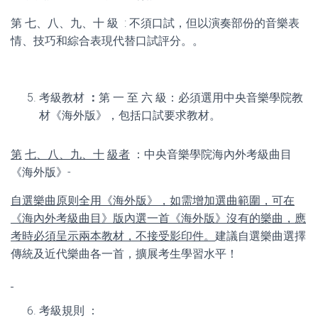
第 七、八、九、十 級 : 不須口試，但以演奏部份的音樂表
情、技巧和綜合表現代替口試評分。。
考級教材
：
第 一 至 六 級：必須選用中央音樂學院教
材《海外版》，包括口試要求教材。
第
七、八、九、十
級者
：中央音樂學院海內外考級曲目
《海外版》-
自選樂曲原则全用《海外版》，如需增加選曲範圍，可在
《海內外考級曲目》版內選一首《海外版》沒有的樂曲，應
考時必須呈示兩本教材，不接受影印件。
建議自選樂曲選擇
傳統及近代樂曲各一首，擴展考生學習水平！
考級規則 ：