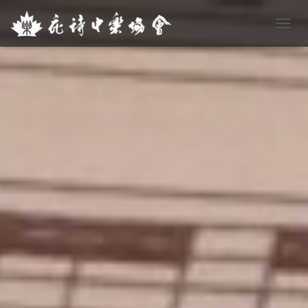
T
O
G
G
L
E
N
A
V
I
G
A
T
I
O
N