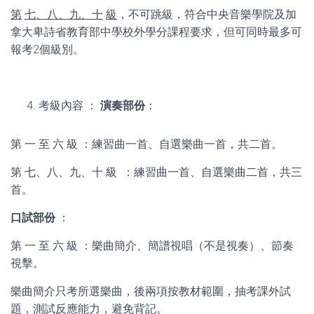
第
七、八、九、十
級
，不可跳級，符合中央音樂學院及加
拿大卑詩省教育部中學校外學分課程要求，但可同時最多可
報考2個級別。
考級內容 ：
演奏部份
：
第 一 至 六 級 ：練習曲一首、自選樂曲一首，共二首。
第 七、八、九、十 級 ：練習曲一首、自選樂曲二首，共三
首。
口試部份
：
第 一 至 六 級 ：樂曲簡介、簡譜視唱（不是視奏）、節奏
視擊。
樂曲簡介只考所選樂曲，後兩項按教材範圍，抽考課外試
題，測試反應能力，避免背記。