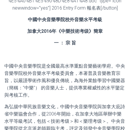
%E5%A0%B1%E5%90%8D%E8%A1%A8.doc” type=”icon”
newwindow=”yes”] 2016 Entry Form 報名表[/button]
中國中央音樂學院校外音樂水平考級
加拿大
2016
年《中樂技術考级》簡章
一
：
宗
旨
中國中央音樂學院是全國最高水準重點音樂藝術學府。中央
音樂學院校外音樂水平考級委員會，本著普及音樂教育宗
旨，以嚴謹學術作風和優良傳統，為海外業餘學習中國樂器
（簡稱：”中樂”） 的音樂人士，提供專業權威性的水平鑒定
與考核工作。
為弘揚中華民族音樂文化，中國中央音樂學院與加拿大庇詩
省中樂協會合作，從2006年開始，在加拿大地區舉辦中樂
水平等級考試，包括＜技術考级＞和＜樂理考级＞。中央音
樂學院從北京派老師親臨主考，評定及頒發中央音樂學院校