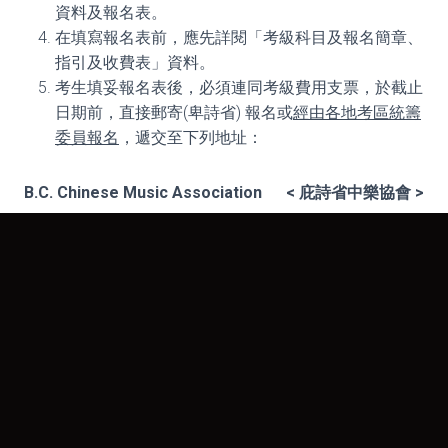
資料及報名表。
在填寫報名表前，應先詳閱「考級科目及報名簡章、
指引及收費表」資料。
考生填妥報名表後，必須連同考級費用支票，於截止
日期前，直接郵寄(卑詩省) 報名或
經由各地考區統籌
委員報名
，遞交至下列地址：
B.C. Chinese Music Association <
庇詩省中樂協會
>
303 – 8495 Ontario Street,
Vancouver, B.C.
Canada. V5X 3E8 Tel : 1-604-327-8807
E-Mail :
mail@bccma.net
Fax : 1-604-327-8606
考級費支票收款人請填寫：B.C. Chinese Music Association