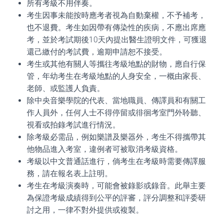
所有考級不用伴奏。
考生因事未能按時應考者視為自動棄權，不予補考，
也不退費。考生如因帶有傳染性的疾病，不應出席應
考，並於考試期後10天內提出醫生證明文件，可獲退
還己繳付的考試費，逾期申請恕不接受。
考生或其他有關人等攜往考級地點的財物，應自行保
管，年幼考生在考級地點的人身安全，一概由家長、
老師、或監護人負責。
除中央音樂學院的代表、當地職員、傳譯員和有關工
作人員外，任何人士不得停留或徘徊考室門外聆聽、
視看或拍錄考試進行情況。
除考級必需品，例如樂譜及樂器外，考生不得攜帶其
他物品進入考室，違例者可被取消考級資格。
考級以中文普通話進行，倘考生在考級時需要傳譯服
務，請在報名表上註明。
考生在考級演奏時，可能會被錄影或錄音。此舉主要
為保證考級成績得到公平的評審，評分調整和評委研
討之用，一律不對外提供或複製。