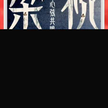
ARCHIVE
Resonance of the Heart Concert –
2025-04-26
【庇詩中樂協會30週年音樂會｜三十載心弦共鳴】 **特別
呈獻經典** 《梁祝高胡協奏曲》 • 《采薇》•《絲路駝鈴》
•《開元宵》•《草原英雄小姐妹》 **特邀名家陣容**： 高
胡/二胡：劉育秀 大阮：郭曉豪 BCYCO指揮：葛婧馨 南楓
樂坊 “三十載傳承，九歌新奏” 一起見證中樂跨越時空的感
動！ 更多资讯： — **【BCCMA 30th Anniversary Concert