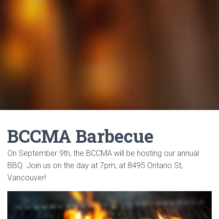
BCCMA Barbecue
On September 9th, the BCCMA will be hosting our annual
BBQ. Join us on the day at 7pm,
at
8495 Ontario St,
Vancouver!