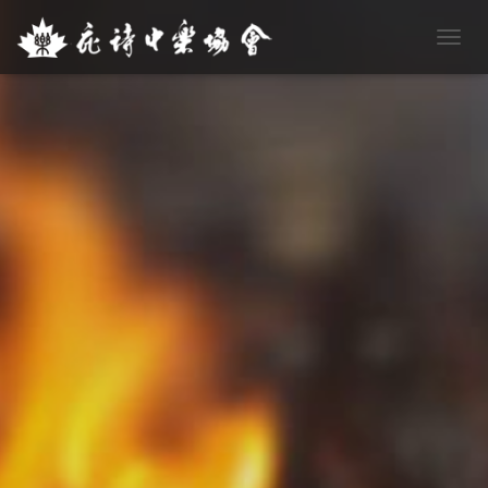
T
O
G
G
L
E
N
A
V
I
G
A
T
I
O
N